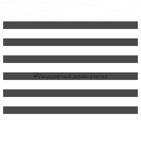
строительстве: комфорт, престиж и
инвестиции в будущее.
Стоимость проекта частного дома
Проект дома: с чего начать?
Ландшафтный дизайн участка с
уклоном
Величайший архитектор Испании –
Антонио Гауди
Легенды современной
архитектуры