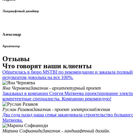
Ландшафтный дизайнер
Александр
Архитектор
Отзывы
Что говорят наши клиенты
Обратилась в бюро MSTBI по рекомендации и заказала полный 
результатом довольна на все 100%.
Яна Черняева
Заказчик - архитектурный проект
Заказывал в компании Сергея Матвеева проектирование электр
компетентные специалисты. Компанию рекомендую!
Руслан Разаков
Заказчик - проект электроснабжения
Два года назад наша семья заканчивала строительство большог
Матвеева.
Марина Софианиди
Заказчик - ландшафтный дизайн.