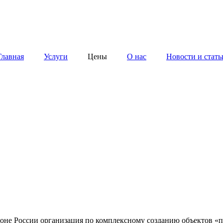
Главная
Услуги
Цены
О нас
Новости и стать
Проиграть видео
 России организация по комплексному созданию объектов «под 