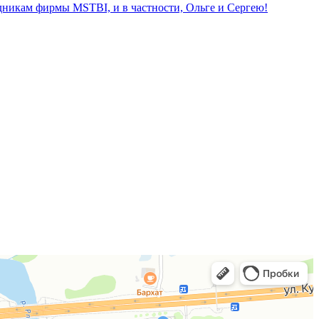
дникам фирмы MSTBI, и в частности, Ольге и Сергею!